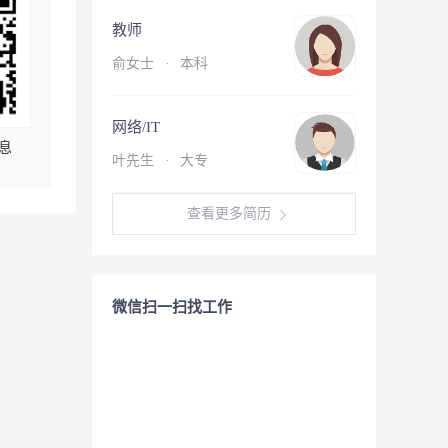
教师
俞女士
·
本科
网络/IT
息
叶先生
·
大专
查看更多简历
微信扫一扫找工作