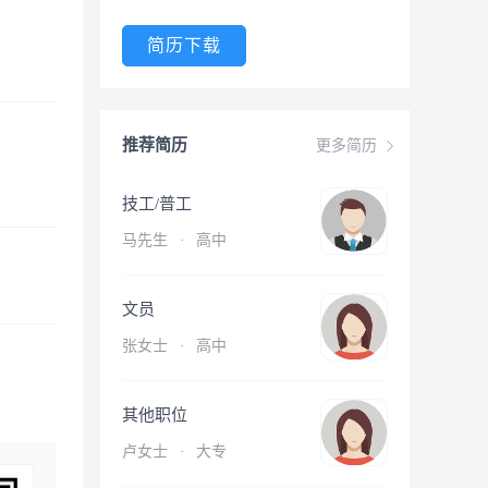
简历下载
推荐简历
更多简历
技工/普工
马先生
·
高中
文员
张女士
·
高中
其他职位
卢女士
·
大专