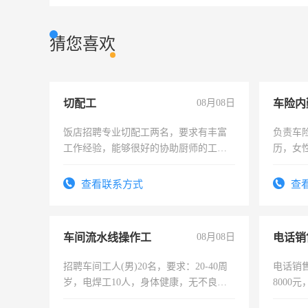
猜您喜欢
切配工
08月08日
车险内
饭店招聘专业切配工两名，要求有丰富
负责车
工作经验，能够很好的协助厨师的工
历，女性
作。包吃住，每月有公休，工资3500-
操作，
4500。
试用期1
查看联系方式
查
车间流水线操作工
08月08日
电话销
招聘车间工人(男)20名，要求：20-40周
电话销售
岁，电焊工10人，身体健康，无不良嗜
8000
好。薪资：4500-7000元，标准八人间住