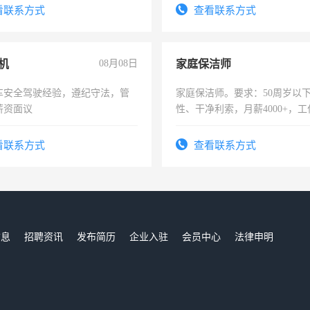
录，客服要求45岁以下高中以
看联系方式
查看联系方式
懂电脑工作认真，性格开朗有
能力，工程，懂水电维修。
机
08月08日
家庭保洁师
车安全驾驶经验，遵纪守法，管
家庭保洁师。要求：50周岁以
薪资面议
性、干净利索，月薪4000+，
时间灵活，不需坐班，适合宝
太太等。
看联系方式
查看联系方式
信息
招聘资讯
发布简历
企业入驻
会员中心
法律申明
们