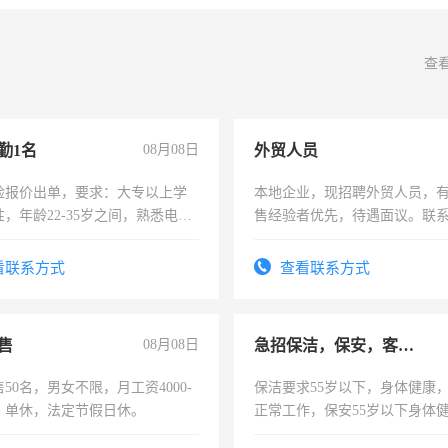
查
勤1名
08月08日
外贸人员
险报价出单，要求：大专以上学
本地企业，现招聘外贸人员，
，年龄22-35岁之间，熟悉电脑
售经验者优先，待遇面议。联
工作态度认真，具有团队精神，
-3个月，转正后交纳五险，
看联系方式
查看联系方式
售
08月08日
急招保洁，保安，客服，工程
50名，男女不限，月工资4000-
保洁要求55岁以下，身体健康
元，单休，法定节假日休。
正常工作，保安55岁以下身体
责任心形象端庄，遵纪守法，