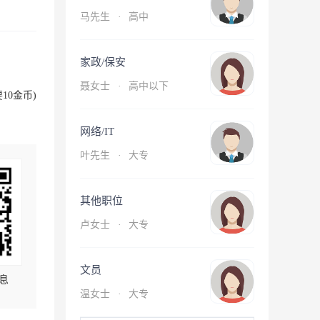
马先生
·
高中
家政/保安
聂女士
·
高中以下
10金币)
网络/IT
叶先生
·
大专
其他职位
卢女士
·
大专
文员
息
温女士
·
大专