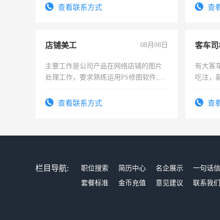
宿，免费发放劳保用品，两班倒，每月
查看联系方式
查
25号准时发放工资，工作时间10小时
店铺美工
08月08日
客车司
主要工作是公司产品在网络店铺的图片
有大客
处理工作，要求熟练运用PS修图软件,工
吃注，
作时间每天8小时，待遇优厚。
查看联系方式
查
栏目导航:
职位搜索
简历中心
名企展示
一句话
套餐标准
金币充值
意见建议
联系我