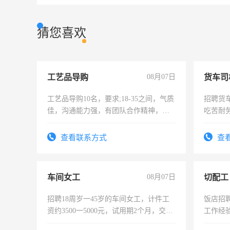
猜您喜欢
工艺品导购
08月07日
货车司
工艺品导购10名，要求;18-35之间，气质
招聘货
佳，沟通能力强，有团队合作精神，有
吃苦耐劳
上进心，有工作经验者优先！
查看联系方式
查
车间女工
08月07日
切配工
招聘18周岁一45岁的车间女工，计件工
饭店招
资约3500一5000元，试用期2个月，交五
工作经
险，有年薪假，年底福利
作。包吃