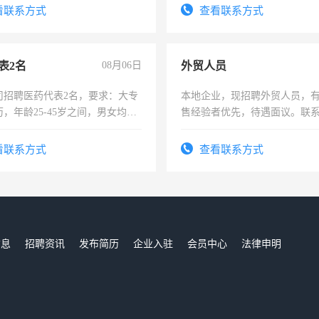
太太等。
看联系方式
查看联系方式
表2名
08月06日
外贸人员
司招聘医药代表2名，要求：大专
本地企业，现招聘外贸人员，
，年龄25-45岁之间，男女均
售经验者优先，待遇面议。联
要具有营销经验，从事过医药代
有医学资质的优先，底薪+绩效，
看联系方式
查看联系方式
。
信息
招聘资讯
发布简历
企业入驻
会员中心
法律申明
们