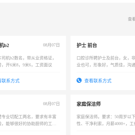
查
机b2
08月07日
护士 前台
车司机b2数名，带从业资格证，
口腔诊所聘护士及前台，女，
，开6米8，9米6，工资面议
业也可，形象好，气质佳，沟
强。面试，周日休息。
看联系方式
查看联系方式
08月07日
家庭保洁师
聘专业切配工两名，要求有丰富
家庭保洁师。要求：50周岁以
验，能够很好的协助厨师的工
性、干净利索，月薪4000+，
住，每月有公休，工资3500-
时间灵活，不需坐班，适合宝