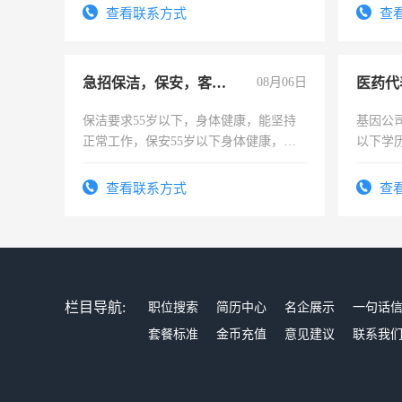
4500。
查看联系方式
查
急招保洁，保安，客服，工程
08月06日
医药代
保洁要求55岁以下，身体健康，能坚持
基因公
正常工作，保安55岁以下身体健康，有
以下学历
责任心形象端庄，遵纪守法，无犯罪记
可，需
录，客服要求45岁以下高中以上文化，
表或者
查看联系方式
查
懂电脑工作认真，性格开朗有良好沟通
交五险
能力，工程，懂水电维修。
栏目导航:
职位搜索
简历中心
名企展示
一句话
套餐标准
金币充值
意见建议
联系我