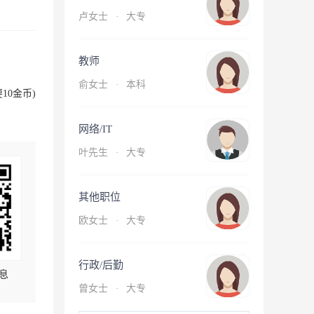
卢女士
·
大专
教师
俞女士
·
本科
10金币)
网络/IT
叶先生
·
大专
其他职位
欧女士
·
大专
行政/后勤
息
曾女士
·
大专