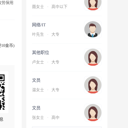
放劳保用
聂女士
·
高中以下
网络/IT
叶先生
·
大专
10金币)
其他职位
卢女士
·
大专
文员
温女士
·
大专
文员
张女士
·
高中
息