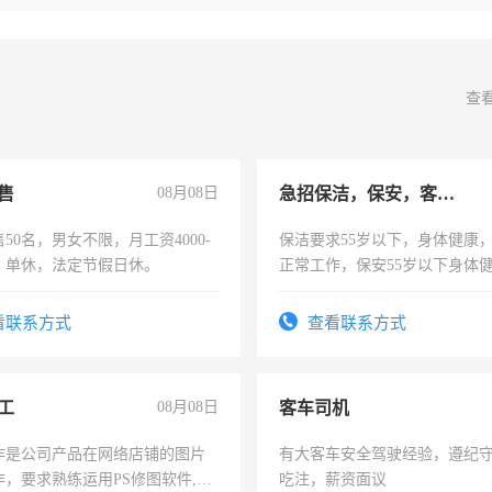
查
售
08月08日
急招保洁，保安，客服，工程
50名，男女不限，月工资4000-
保洁要求55岁以下，身体健康
元，单休，法定节假日休。
正常工作，保安55岁以下身体
责任心形象端庄，遵纪守法，
录，客服要求45岁以下高中以
看联系方式
查看联系方式
懂电脑工作认真，性格开朗有
能力，工程，懂水电维修。
工
08月08日
客车司机
作是公司产品在网络店铺的图片
有大客车安全驾驶经验，遵纪
作，要求熟练运用PS修图软件,工
吃注，薪资面议