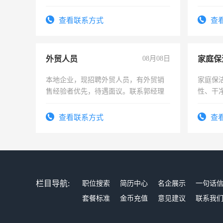
操作，工作态度认真，具有团队精神，
作时间
试用期1-3个月，转正后交纳五险，
查看联系方式
查
外贸人员
08月08日
家庭保
本地企业，现招聘外贸人员，有外贸销
家庭保
售经验者优先，待遇面议。联系郭经理
性、干净
时间灵
太太等
查看联系方式
查
栏目导航:
职位搜索
简历中心
名企展示
一句话
套餐标准
金币充值
意见建议
联系我