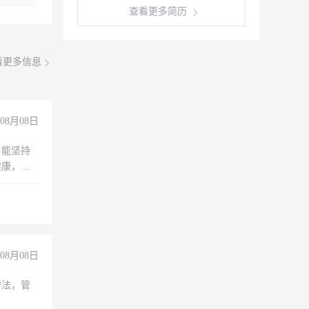
查看更多简历
看更多信息
08月08日
，能坚持
健康，有
无犯罪记
上文化，
良好沟通
08月08日
守法，管