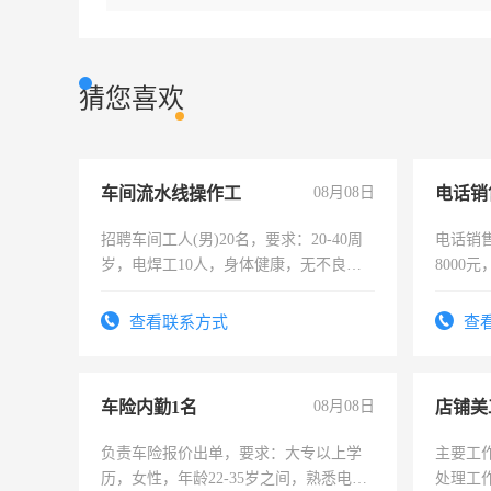
猜您喜欢
车间流水线操作工
08月08日
电话销
招聘车间工人(男)20名，要求：20-40周
电话销售
岁，电焊工10人，身体健康，无不良嗜
8000
好。薪资：4500-7000元，标准八人间住
宿，免费发放劳保用品，两班倒，每月
查看联系方式
查
25号准时发放工资，工作时间10小时
车险内勤1名
08月08日
店铺美
负责车险报价出单，要求：大专以上学
主要工
历，女性，年龄22-35岁之间，熟悉电脑
处理工