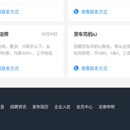
每天8小时，待遇优厚。
看联系方式
查看联系方式
洁师
08月08日
货车司机b2
洁师。要求：50周岁以下、女
招聘货车司机b2数名，带从业
利索，月薪4000+，工作轻松，
吃苦耐劳，开6米8，9米6，工
活，不需坐班，适合宝妈、全职
。
看联系方式
查看联系方式
信息
招聘资讯
发布简历
企业入驻
会员中心
法律申明
们